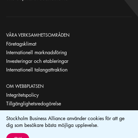
VÅRA VERKSAMHETSOMRÅDEN
Företagsklimat
Internationell marknadsföring
Investeringar och etableringar
Internationell talangattraktion
OM WEBBPLATSEN
Integritetspolicy
Tillgänglighetsredogörelse
Stockholm Business Alliance använder cookies för att ge
STOCKHOLM BUSINESS REGION
dig som besökare bästa möjliga upplevelse.
Stockholm Business Alliance drivs av
Stockholm Business Region
.