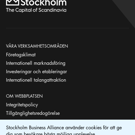
VÅRA VERKSAMHETSOMRÅDEN
Företagsklimat
Internationell marknadsföring
Investeringar och etableringar
Internationell talangattraktion
OM WEBBPLATSEN
Integritetspolicy
Tillgänglighetsredogörelse
Stockholm Business Alliance använder cookies för att ge
STOCKHOLM BUSINESS REGION
dig som besökare bästa möjliga upplevelse.