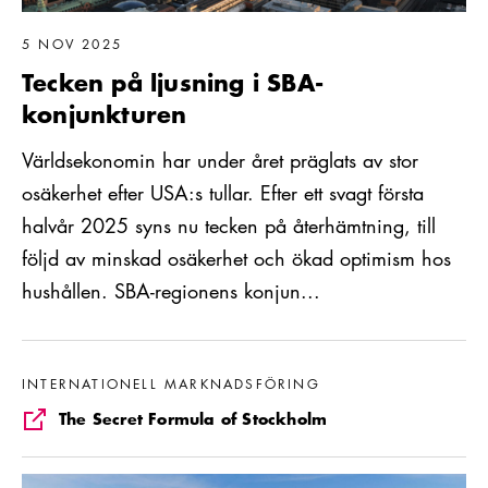
5 NOV 2025
Tecken på ljusning i SBA-
konjunkturen
Världsekonomin har under året präglats av stor
osäkerhet efter USA:s tullar. Efter ett svagt första
halvår 2025 syns nu tecken på återhämtning, till
följd av minskad osäkerhet och ökad optimism hos
hushållen. SBA-regionens konjun...
Läs mer om The Secret Formula of Stockholm
INTERNATIONELL MARKNADSFÖRING
The Secret Formula of Stockholm
Läs mer om Tufft konjunkturläge i Stockholm i spåren av Covid