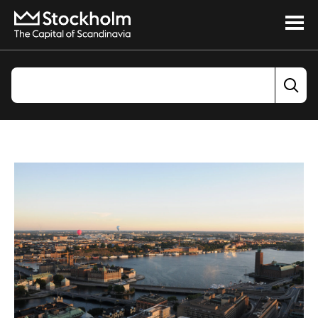
Läs mer om Tecken på ljusning i SBA-konjunkturen