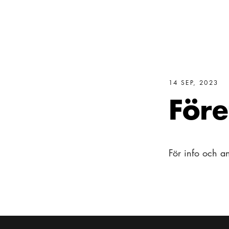
14 SEP, 2023
Före
För info och a