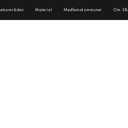
hetsområden
Material
Medlemskommuner
Om SB