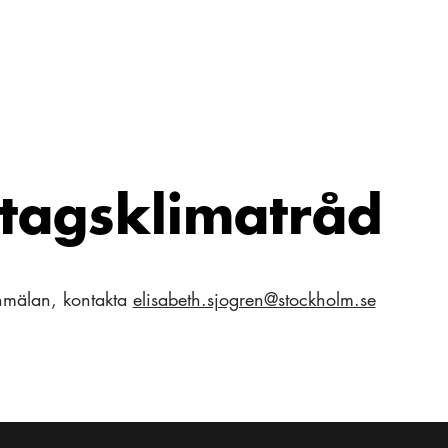
tagsklimatråd
nmälan, kontakta
elisabeth.sjogren@stockholm.se