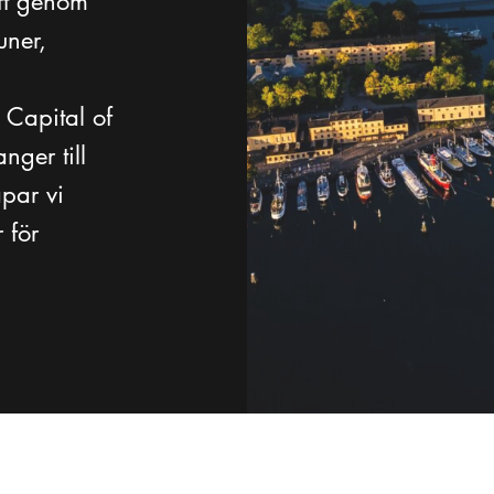
aft genom
uner,
h
 Capital of
nger till
par vi
r för