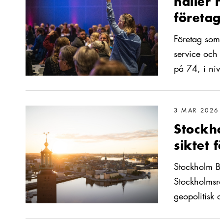
håller 
företa
Företag som
service och
på 74, i niv
Läs mer om Stockholm Business Alliance skärper siktet fö
3 MAR 2026
Stockh
siktet 
Stockholm B
Stockholmsr
geopolitisk