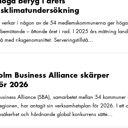
höga betyg i årets
gsklimatundersökning
 verkar i någon av de 54 medlemskommunerna ger höga 
 bemötande – åttonde året i rad. I 2025 års mätning lan
å med riksgenomsnittet. Serveringstillstå...
r 2026
olm Business Alliance skärper
för 2026
usiness Alliance (SBA), samarbetet mellan 54 kommuner i
egionen, har antagit sin verksamhetsplan för 2026. I ett 
 osäkerhet och hårdnande global konkurrens sätte...