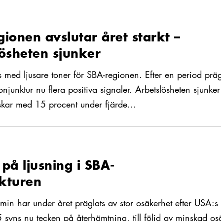
ten sjunker
ionen avslutar året starkt –
lösheten sjunker
s med ljusare toner för SBA-regionen. Efter en period prä
njunktur nu flera positiva signaler. Arbetslösheten sjunker
skar med 15 procent under fjärde...
på ljusning i SBA-
kturen
in har under året präglats av stor osäkerhet efter USA:s tul
 syns nu tecken på återhämtning, till följd av minskad o