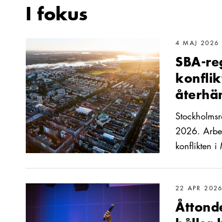
I fokus
Läs mer om SBA-regionen utvecklas starkt – men konflikten
4 MAJ 2026
SBA-re
konflik
återhä
Stockholmsr
2026. Arbet
konflikten i
Läs mer om Åttonde året i rad: SBA-kommunerna håller hög
22 APR 202
Åttond