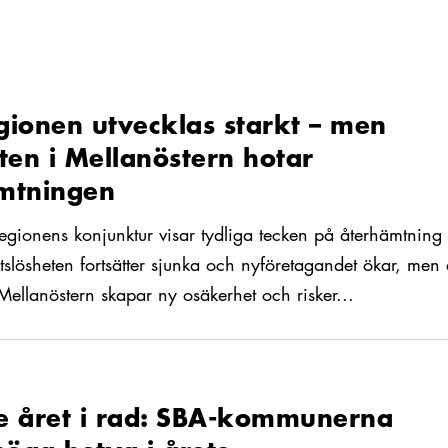
 i Mellanöstern hotar återhämtningen
gionen utvecklas starkt – men
ten i Mellanöstern hotar
mtningen
egionens konjunktur visar tydliga tecken på återhämtning
slösheten fortsätter sjunka och nyföretagandet ökar, men
 Mellanöstern skapar ny osäkerhet och risker...
a betyg i årets företagsklimatundersökning
6
e året i rad: SBA-kommunerna