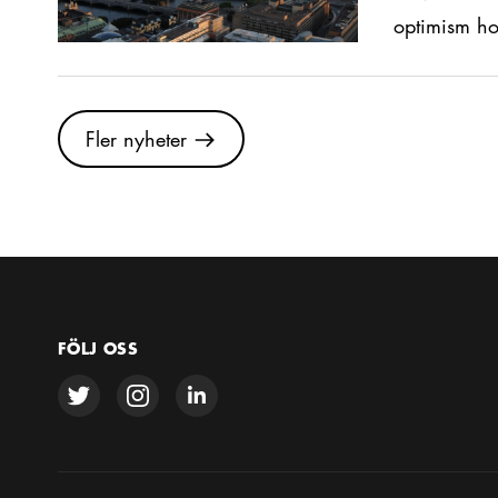
optimism ho
Gå till alla nyheter
Fler nyheter
FÖLJ OSS