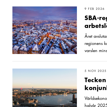
Läs mer om SBA-regionen avslutar året starkt – arbetslöshe
9 FEB 2026
SBA-reg
arbets
Året avsluta
regionens ko
varslen min
Läs mer om Tecken på ljusning i SBA-konjunkturen
5 NOV 2025
Tecken 
konjun
Världsekonom
halvår 2025