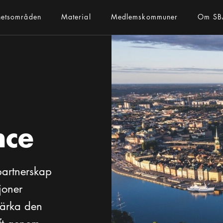
hetsområden
Material
Medlemskommuner
Om SB
nce
partnerskap
joner
stärka den