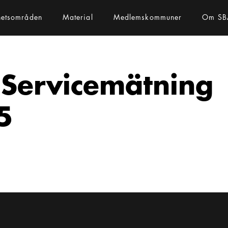
hetsområden
Material
Medlemskommuner
Om SB
 Servicemätning
5