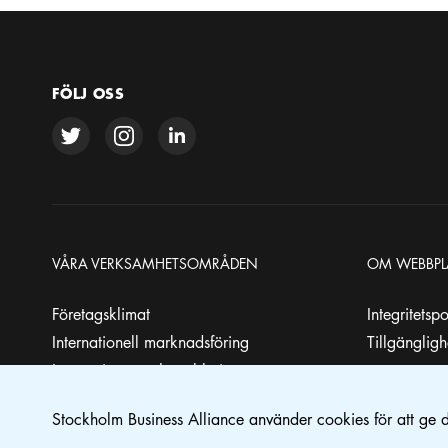
FÖLJ OSS
VÅRA VERKSAMHETSOMRÅDEN
OM WEBBPL
Företagsklimat
Integritetsp
Internationell marknadsföring
Tillgänglig
Investeringar och etableringar
Internationell talangattraktion
Stockholm Business Alliance använder cookies för att ge 