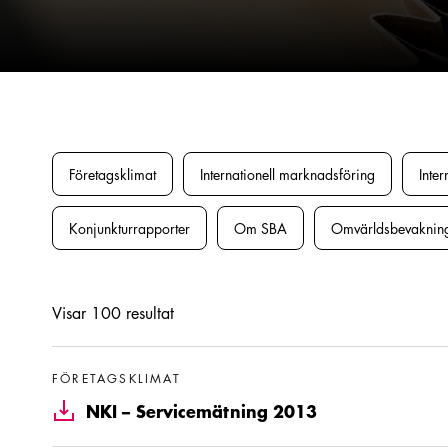
Företagsklimat
Internationell marknadsföring
Inter
Konjunkturrapporter
Om SBA
Omvärldsbevaknin
Visar
100
resultat
Läs mer om NKI – Servicemätning 2013
FÖRETAGSKLIMAT
NKI – Servicemätning 2013