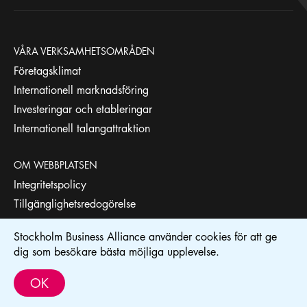
VÅRA VERKSAMHETSOMRÅDEN
Företagsklimat
Internationell marknadsföring
Investeringar och etableringar
Internationell talangattraktion
OM WEBBPLATSEN
Integritetspolicy
Tillgänglighetsredogörelse
Stockholm Business Alliance använder cookies för att ge
STOCKHOLM BUSINESS REGION
dig som besökare bästa möjliga upplevelse.
Stockholm Business Alliance drivs av
Stockholm Business Region
.
OK