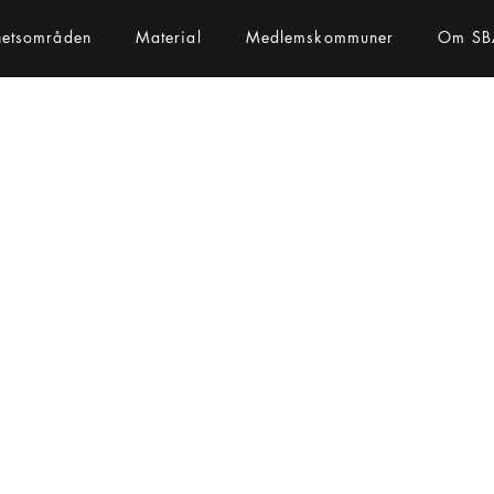
hetsområden
Material
Medlemskommuner
Om SB