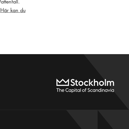
ttenfall.
.
Här kan du