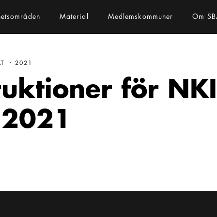
hetsområden
Material
Medlemskommuner
Om SB
AT
2021
ruktioner för NK
 2021