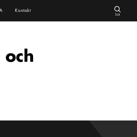
A
Kontakt
Sök
I och