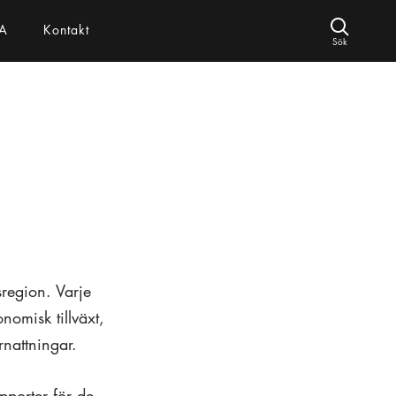
A
Kontakt
Sök
sregion. Varje
nomisk tillväxt,
nattningar.
pporter för de