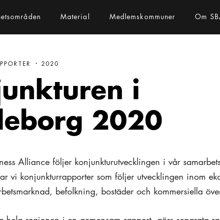
hetsområden
Material
Medlemskommuner
Om SB
APPORTER
2020
unkturen i
leborg 2020
ess Alliance följer konjunkturutvecklingen i vår samarbet
rar vi konjunkturrapporter som följer utvecklingen inom eko
rbetsmarknad, befolkning, bostäder och kommersiella över
lja hela regionen i en gemensam rapport, görs separata ra