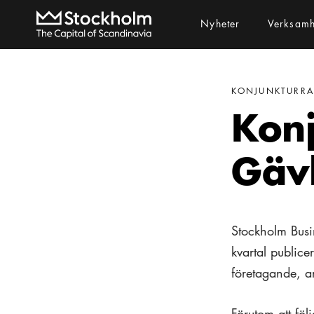
Nyheter
Verksam
KONJUNKTURR
Konj
Gäv
Stockholm Busin
kvartal publice
företagande, a
Förutom att fö