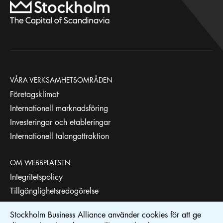
VÅRA VERKSAMHETSOMRÅDEN
Företagsklimat
Internationell marknadsföring
Investeringar och etableringar
Internationell talangattraktion
OM WEBBPLATSEN
Integritetspolicy
Tillgänglighetsredogörelse
Stockholm Business Alliance använder cookies för att ge
STOCKHOLM BUSINESS REGION