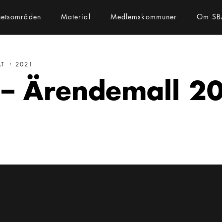
hetsområden
Material
Medlemskommuner
Om SB
AT
2021
 – Ärendemall 2