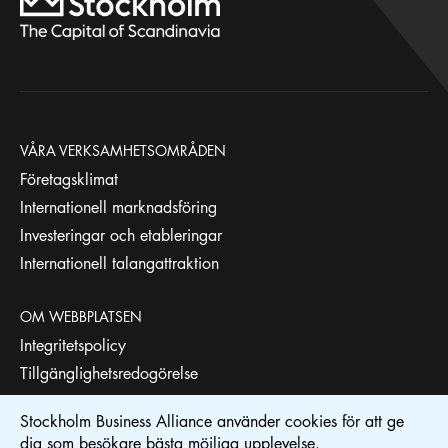
VÅRA VERKSAMHETSOMRÅDEN
Företagsklimat
Internationell marknadsföring
Investeringar och etableringar
Internationell talangattraktion
OM WEBBPLATSEN
Integritetspolicy
Tillgänglighetsredogörelse
Stockholm Business Alliance använder cookies för att ge
STOCKHOLM BUSINESS REGION
dig som besökare bästa möjliga upplevelse.