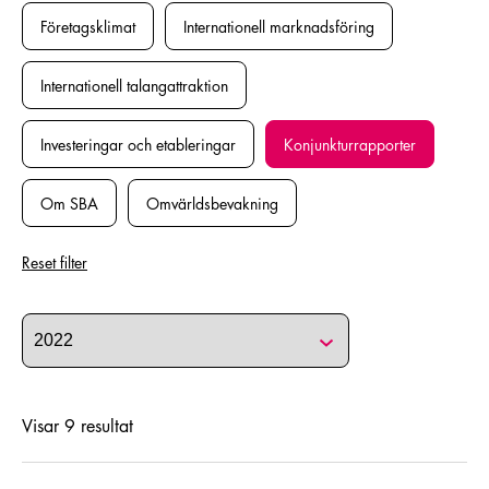
Företagsklimat
Internationell marknadsföring
Internationell talangattraktion
Investeringar och etableringar
Konjunkturrapporter
Om SBA
Omvärldsbevakning
Reset filter
Visar
9
resultat
Läs mer om Konjunkturen i SBA-regionen 2022