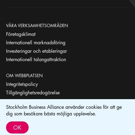
VÅRA VERKSAMHETSOMRÅDEN
Företagsklimat
Internationell marknadsföring
Investeringar och etableringar
Internationell talangattraktion
OM WEBBPLATSEN
Integritetspolicy
Tillgänglighetsredogörelse
Stockholm Business Alliance använder cookies för att ge
STOCKHOLM BUSINESS REGION
dig som besökare bästa möjliga upplevelse.
Stockholm Business Alliance drivs av
Stockholm Business Region
.
OK